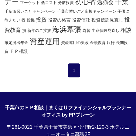
ナー
千葉
初心者
勉強会
マーケット
低コスト
分散投資
千葉市習いごとキャンペーン
千葉市習いごと応援キャンペーン
子供に
投資
投
投資の格言
投資信託
投資信託見直し
教えたい
得
投機
海浜幕張
資教育
相談
損
新年のご挨拶
為替
生命保険見直し
資産運用
確定拠出年金
資産運用の失敗
金融教育
銀行
長期投
ＦＰ相談
資
1
千葉市のＦＰ相談｜まくはりファイナンシャルプランナー
オフィス by FPブレーン
〒261-0021 千葉県千葉市美浜区ひび野2-120-3 ホテルニ
ューオータニ幕張2F