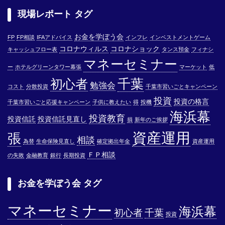
現場レポート タグ
お金を学ぼう会
FP
FP相談
IFAアドバイス
インフレ
インベストメントゲーム
コロナウィルス
コロナショック
キャッシュフロー表
タンス預金
フィナシ
マネーセミナー
ー
ホテルグリーンタワー幕張
マーケット
低
千葉
初心者
勉強会
コスト
分散投資
千葉市習いごとキャンペーン
投資
投資の格言
千葉市習いごと応援キャンペーン
子供に教えたい
得
投機
海浜幕
投資教育
投資信託
投資信託見直し
損
新年のご挨拶
資産運用
張
相談
為替
生命保険見直し
確定拠出年金
資産運用
ＦＰ相談
の失敗
金融教育
銀行
長期投資
お金を学ぼう会 タグ
マネーセミナー
海浜幕
初心者
千葉
投資