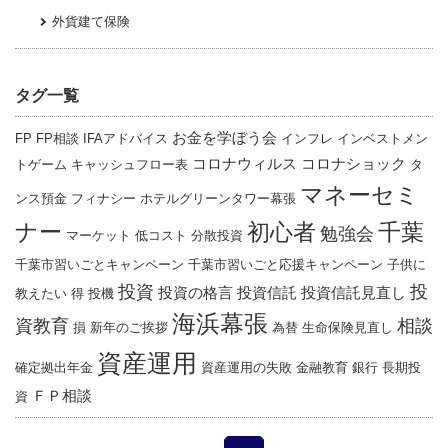
外貨建て保険
タグ一覧
お金を学ぼう会
FP
FP相談
IFAアドバイス
インフレ
インベストメン
コロナウィルス
コロナショック
トゲーム
キャッシュフロー表
タ
マネーセミ
ンス預金
フィナシー
ホテルグリーンタワー幕張
ナー
千葉
初心者
勉強会
マーケット
低コスト
分散投資
千葉市習いごとキャンペーン
千葉市習いごと応援キャンペーン
子供に
投資
投
投資の格言
投資信託
投資信託見直し
教えたい
得
投機
海浜幕張
資教育
相談
損
新年のご挨拶
為替
生命保険見直し
資産運用
確定拠出年金
資産運用の失敗
金融教育
銀行
長期投
ＦＰ相談
資