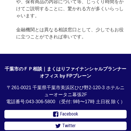
や、保有商品の内容について等、じっくり時間をか
けてご説明することに、驚かれる方が多くいらっし
ゃいます。
金融機関とは異なる相談窓口として、少しでもお役
に立つことができれば幸いです。
千葉市のＦＰ相談｜まくはりファイナンシャルプランナー
オフィス by FPブレーン
〒261-0021 千葉県千葉市美浜区ひび野2-120-3 ホテルニ
ューオータニ幕張2F
電話番号:043-306-5800
（受付: 9時〜17時 土日祝 除く）
Facebook
Twitter