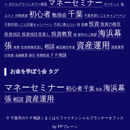
マネーセミナー
ー
ホテルグリーンタワー幕張
マーケット
低
千葉
初心者
勉強会
コスト
分散投資
千葉市習いごとキャンペーン
投資
投資の格言
千葉市習いごと応援キャンペーン
子供に教えたい
得
投機
海浜幕
投資教育
投資信託
投資信託見直し
損
新年のご挨拶
資産運用
張
相談
為替
生命保険見直し
確定拠出年金
資産運用
ＦＰ相談
の失敗
金融教育
銀行
長期投資
お金を学ぼう会 タグ
マネーセミナー
海浜幕
初心者
千葉
投資
張
資産運用
相談
© 千葉市のＦＰ相談｜まくはりファイナンシャルプランナーオフィス
by FPブレーン