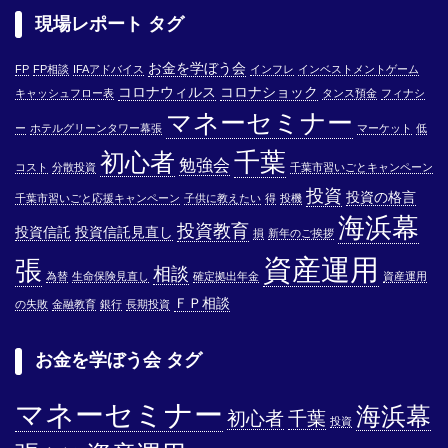
現場レポート タグ
お金を学ぼう会
FP
FP相談
IFAアドバイス
インフレ
インベストメントゲーム
コロナウィルス
コロナショック
キャッシュフロー表
タンス預金
フィナシ
マネーセミナー
ー
ホテルグリーンタワー幕張
マーケット
低
千葉
初心者
勉強会
コスト
分散投資
千葉市習いごとキャンペーン
投資
投資の格言
千葉市習いごと応援キャンペーン
子供に教えたい
得
投機
海浜幕
投資教育
投資信託
投資信託見直し
損
新年のご挨拶
資産運用
張
相談
為替
生命保険見直し
確定拠出年金
資産運用
ＦＰ相談
の失敗
金融教育
銀行
長期投資
お金を学ぼう会 タグ
マネーセミナー
海浜幕
初心者
千葉
投資