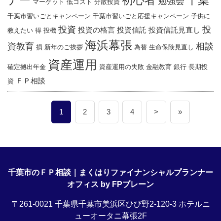
ナー
千葉
初心者
勉強会
マーケット
低コスト
分散投資
千葉市習いごとキャンペーン
千葉市習いごと応援キャンペーン
子供に
投資
投
投資の格言
投資信託
投資信託見直し
教えたい
得
投機
海浜幕張
資教育
相談
損
新年のご挨拶
為替
生命保険見直し
資産運用
確定拠出年金
資産運用の失敗
金融教育
銀行
長期投
ＦＰ相談
資
1
2
3
4
>
»
千葉市のＦＰ相談｜まくはりファイナンシャルプランナー
オフィス by FPブレーン
〒261-0021 千葉県千葉市美浜区ひび野2-120-3 ホテルニ
ューオータニ幕張2F