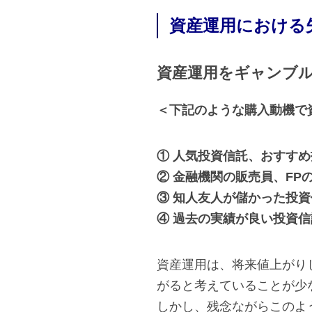
資産運用における
資産運用をギャンブ
＜下記のような購入動機で
① 人気投資信託、おすす
② 金融機関の販売員、FP
③ 知人友人が儲かった投
④ 過去の実績が良い投資
資産運用は、将来値上がり
がると考えていることが少
しかし、残念ながらこのよ