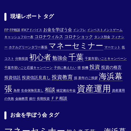
現場レポート タグ
お金を学ぼう会
FP
FP相談
IFAアドバイス
インフレ
インベストメントゲーム
コロナウィルス
コロナショック
キャッシュフロー表
タンス預金
フィナシ
マネーセミナー
ー
ホテルグリーンタワー幕張
マーケット
低
千葉
初心者
勉強会
コスト
分散投資
千葉市習いごとキャンペーン
投資
投資の格言
千葉市習いごと応援キャンペーン
子供に教えたい
得
投機
海浜幕
投資教育
投資信託
投資信託見直し
損
新年のご挨拶
資産運用
張
相談
為替
生命保険見直し
確定拠出年金
資産運用
ＦＰ相談
の失敗
金融教育
銀行
長期投資
お金を学ぼう会 タグ
マネーセミナー