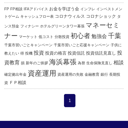
お金を学ぼう会
FP
FP相談
IFAアドバイス
インフレ
インベストメン
コロナウィルス
コロナショック
トゲーム
キャッシュフロー表
タ
マネーセミ
ンス預金
フィナシー
ホテルグリーンタワー幕張
ナー
千葉
初心者
勉強会
マーケット
低コスト
分散投資
千葉市習いごとキャンペーン
千葉市習いごと応援キャンペーン
子供に
投資
投
投資の格言
投資信託
投資信託見直し
教えたい
得
投機
海浜幕張
資教育
相談
損
新年のご挨拶
為替
生命保険見直し
資産運用
確定拠出年金
資産運用の失敗
金融教育
銀行
長期投
ＦＰ相談
資
1