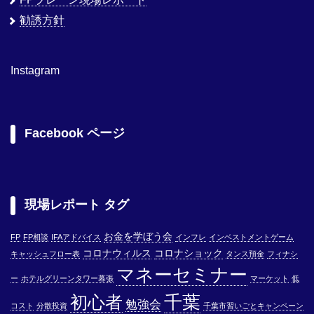
勧誘方針
Instagram
Facebook ページ
現場レポート タグ
お金を学ぼう会
FP
FP相談
IFAアドバイス
インフレ
インベストメントゲーム
コロナウィルス
コロナショック
キャッシュフロー表
タンス預金
フィナシ
マネーセミナー
ー
ホテルグリーンタワー幕張
マーケット
低
千葉
初心者
勉強会
コスト
分散投資
千葉市習いごとキャンペーン