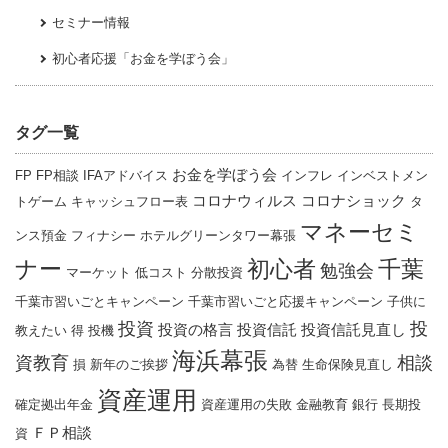
セミナー情報
初心者応援「お金を学ぼう会」
タグ一覧
お金を学ぼう会
FP
FP相談
IFAアドバイス
インフレ
インベストメン
コロナウィルス
コロナショック
トゲーム
キャッシュフロー表
タ
マネーセミ
ンス預金
フィナシー
ホテルグリーンタワー幕張
ナー
千葉
初心者
勉強会
マーケット
低コスト
分散投資
千葉市習いごとキャンペーン
千葉市習いごと応援キャンペーン
子供に
投資
投
投資の格言
投資信託
投資信託見直し
教えたい
得
投機
海浜幕張
資教育
相談
損
新年のご挨拶
為替
生命保険見直し
資産運用
確定拠出年金
資産運用の失敗
金融教育
銀行
長期投
ＦＰ相談
資