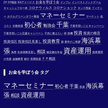
お金を学ぼう会
FP
FP相談
IFAアドバイス
インフレ
インベストメントゲーム
コロナウィルス
コロナショック
キャッシュフロー表
タンス預金
フィナシ
マネーセミナー
ー
ホテルグリーンタワー幕張
マーケット
低
千葉
初心者
勉強会
コスト
分散投資
千葉市習いごとキャンペーン
投資
投資の格言
千葉市習いごと応援キャンペーン
子供に教えたい
得
投機
海浜幕
投資教育
投資信託
投資信託見直し
損
新年のご挨拶
資産運用
張
相談
為替
生命保険見直し
確定拠出年金
資産運用
ＦＰ相談
の失敗
金融教育
銀行
長期投資
お金を学ぼう会 タグ
マネーセミナー
海浜幕
初心者
千葉
投資
張
資産運用
相談