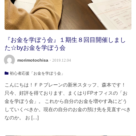
『お金を学ぼう会』１期生８回目開催しまし
た☆byお金を学ぼう会
morimotochisa
・2019.12.04
初心者応援「お金を学ぼう会」
こんにちは！ＦＰブレーンの新米スタッフ、森本です！
只今、好評を得ております、まくはりFPオフィスの「お
金を学ぼう会」。 これから自分のお金を増やす為にどう
していくべきか。現在の自分のお金の預け先を見直すべき
なのか。 お […]