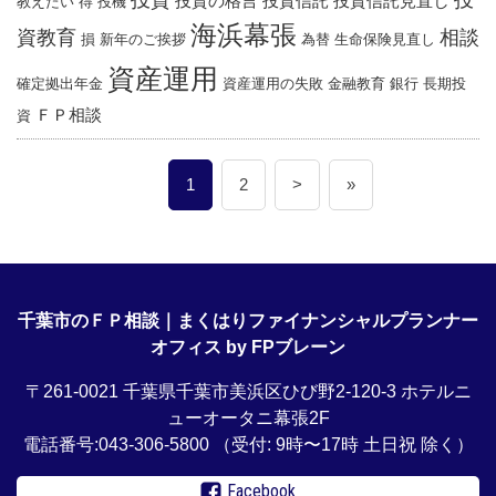
投資の格言
投資信託
投資信託見直し
教えたい
得
投機
海浜幕張
資教育
相談
損
新年のご挨拶
為替
生命保険見直し
資産運用
確定拠出年金
資産運用の失敗
金融教育
銀行
長期投
ＦＰ相談
資
1
2
>
»
千葉市のＦＰ相談｜まくはりファイナンシャルプランナー
オフィス by FPブレーン
〒261-0021 千葉県千葉市美浜区ひび野2-120-3 ホテルニ
ューオータニ幕張2F
電話番号:043-306-5800
（受付: 9時〜17時 土日祝 除く）
Facebook