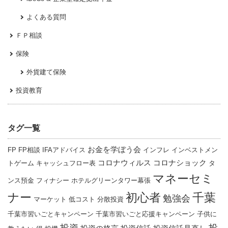
よくある質問
ＦＰ相談
保険
外貨建て保険
投資教育
タグ一覧
お金を学ぼう会
FP
FP相談
IFAアドバイス
インフレ
インベストメン
コロナウィルス
コロナショック
トゲーム
キャッシュフロー表
タ
マネーセミ
ンス預金
フィナシー
ホテルグリーンタワー幕張
ナー
千葉
初心者
勉強会
マーケット
低コスト
分散投資
千葉市習いごとキャンペーン
千葉市習いごと応援キャンペーン
子供に
投資
投