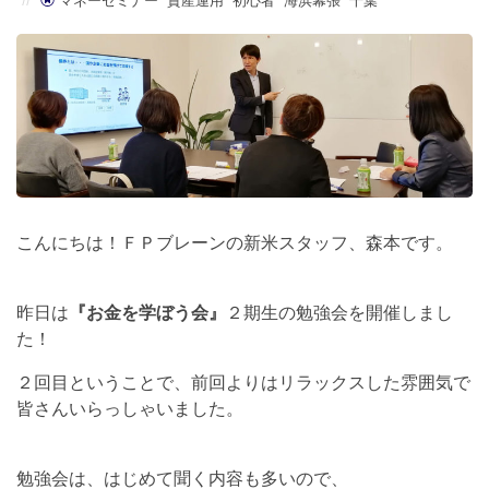
マネーセミナー
資産運用
初心者
海浜幕張
千葉
こんにちは！ＦＰブレーンの新米スタッフ、森本です。
昨日は
『お金を学ぼう会』
２期生の勉強会を開催しまし
た！
２回目ということで、前回よりはリラックスした雰囲気で
皆さんいらっしゃいました。
勉強会は、はじめて聞く内容も多いので、