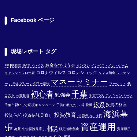
Facebook ページ
現場レポート タグ
お金を学ぼう会
FP
FP相談
IFAアドバイス
インフレ
インベストメントゲーム
コロナウィルス
コロナショック
キャッシュフロー表
タンス預金
フィナシ
マネーセミナー
ー
ホテルグリーンタワー幕張
マーケット
低
千葉
初心者
勉強会
コスト
分散投資
千葉市習いごとキャンペーン
投資
投資の格言
千葉市習いごと応援キャンペーン
子供に教えたい
得
投機
海浜幕
投資教育
投資信託
投資信託見直し
損
新年のご挨拶
資産運用
張
相談
為替
生命保険見直し
確定拠出年金
資産運用