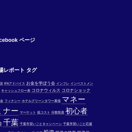
cebook ページ
場レポート タグ
お金を学ぼう会
相談
IFAアドバイス
インフレ
インベストメン
コロナウィルス
コロナショック
キャッシュフロー表
マネー
金
フィナシー
ホテルグリーンタワー幕張
ミナー
初心者
マーケット
低コスト
分散投資
千葉
会
千葉市習いごとキャンペーン
千葉市習いごと応援