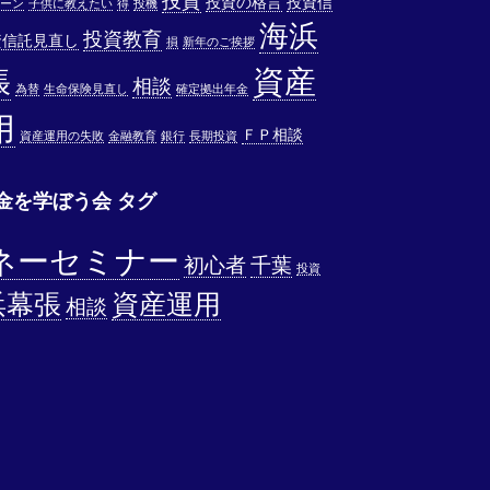
投資
投資の格言
投資信
ーン
子供に教えたい
得
投機
海浜
投資教育
資信託見直し
損
新年のご挨拶
資産
張
相談
為替
生命保険見直し
確定拠出年金
用
ＦＰ相談
資産運用の失敗
金融教育
銀行
長期投資
金を学ぼう会 タグ
ネーセミナー
初心者
千葉
投資
浜幕張
資産運用
相談