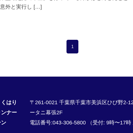
意外と実行し […]
1
まくはり
〒261-0021 千葉県千葉市美浜区ひび野2-1
ランナー
ータニ幕張2F
ーン
電話番号:043-306-5800
（受付: 9時〜17