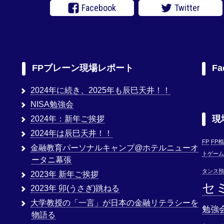
Facebook
Twitter
FPブレーン現場レポート
Fa
2024年に続き、2025年も辰巳天井！！
NISA勉強会
現
2024年：新年ご挨拶
2024年は辰巳天井！！
FP
FP
金融教育パーソナルキャンプ@ホテルニューオ
トゲーム
ータニ幕張
タンス預
2023年 新年ご挨拶
セ
2023年 卯(うさぎ)跳ねる
大学教授の「一言」が日本の金融リテラシーを
勉強
物語る