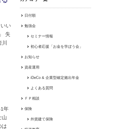
日付順
ていい
勉強会
」 失
セミナー情報
岩川
初心者応援「お金を学ぼう会」
お知らせ
資産運用
iDeCo & 企業型確定拠出年金
よくある質問
ＦＰ相談
1年
保険
士山
外貨建て保険
のは