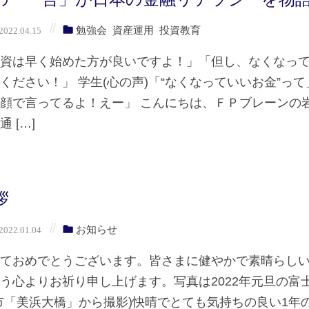
勉強会
資産運用
投資教育
022.04.15
投資は早く始めた方が良いですよ！」「但し、なくなっ
ください！」 学生(心の声)「“なくなっていいお金”って
顔で言ってるよ！えー」 こんにちは、ＦＰブレーンの
 […]
拶
お知らせ
022.01.04
ておめでとうございます。皆さまに健やかで素晴らしい
う心よりお祈り申し上げます。写真は2022年元旦の富
市「美浜大橋」から撮影)快晴でとても気持ちの良い1年