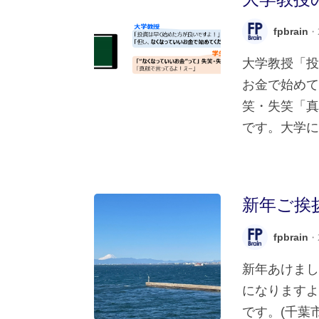
fpbrain
・2
大学教授「
お金で始めて
笑・失笑「真
です。大学に通
新年ご挨
fpbrain
・2
新年あけまし
になりますよ
です。(千葉