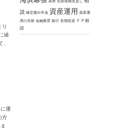
海浜幕張
相
為替
生命保険見直し
資産運用
談
確定拠出年金
資産運
ＦＰ相
用の失敗
金融教育
銀行
長期投資
より
談
に値
て、
うに運
の方
いま