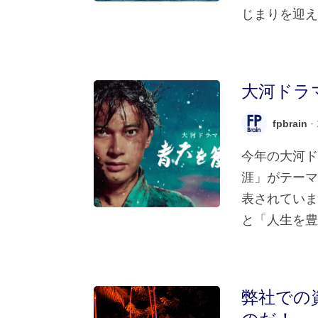
じまりを迎えら
大河ドラ
fpbrain
・2
今年の大河
涯」がテーマ
表されていま
と「人生を豊か
弊社での