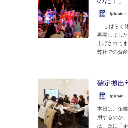
のだ！」
fpbrain
・2
しばらく休
再開しました
上げされて
弊社での資産 
確定拠出
fpbrain
・2
本日は、企
用するのか、
は、既に「