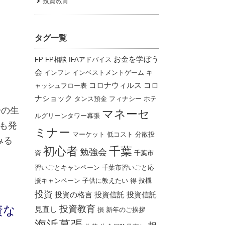
投資教育
タグ一覧
お金を学ぼう
FP
FP相談
IFAアドバイス
会
インフレ
インベストメントゲーム
キ
コロナウィルス
コロ
ャッシュフロー表
ナショック
タンス預金
フィナシー
ホテ
一の生
マネーセ
ルグリーンタワー幕張
とも発
ミナー
マーケット
低コスト
分散投
みる
千葉
初心者
勉強会
資
千葉市
習いごとキャンペーン
千葉市習いごと応
援キャンペーン
子供に教えたい
得
投機
投資
投資の格言
投資信託
投資信託
資な
投資教育
見直し
損
新年のご挨拶