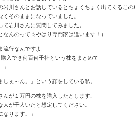
の岩川さんとお話しているとちょくちょく出てくるこの
なくそのままになっていました。
って岩川さんに質問してみました。
となんのって☆やはり専門家は違います！）
ま流行なんですよ。
ら購入でき何百何千社という株をまとめて
。」
しぇ～ん。」という顔をしている私。
さんが１万円の株を購入したとします。
な人が千人いたと想定してください。
になります。」