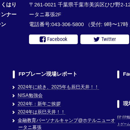
まくはり
〒261-0021 千葉県千葉市美浜区ひび野2-1
ランナー
ータニ幕張2F
ーン
電話番号:043-306-5800
（受付: 9時〜17
Facebook
Twitter
FPブレーン現場レポート
Fa
2024年に続き、2025年も辰巳天井！！
NISA勉強会
現
2024年：新年ご挨拶
2024年は辰巳天井！！
FP
FP
金融教育パーソナルキャンプ@ホテルニューオ
トゲーム
ータニ幕張