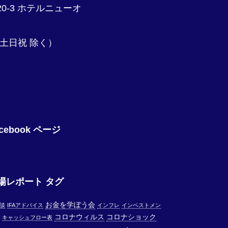
20-3 ホテルニューオ
時 土日祝 除く）
cebook ページ
場レポート タグ
お金を学ぼう会
相談
IFAアドバイス
インフレ
インベストメン
コロナウィルス
コロナショック
キャッシュフロー表