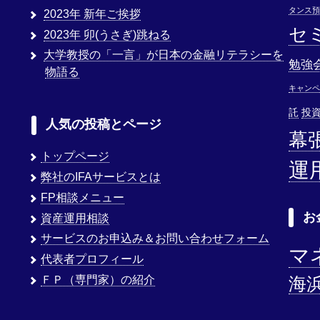
タンス預
2023年 新年ご挨拶
セ
2023年 卯(うさぎ)跳ねる
大学教授の「一言」が日本の金融リテラシーを
勉強
物語る
キャンペ
託
投
人気の投稿とページ
幕
トップページ
運
弊社のIFAサービスとは
FP相談メニュー
お
資産運用相談
サービスのお申込み＆お問い合わせフォーム
マ
代表者プロフィール
ＦＰ（専門家）の紹介
海