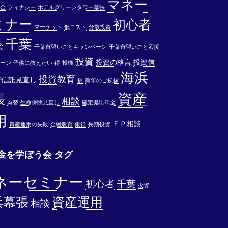
マネー
金
フィナシー
ホテルグリーンタワー幕張
ミナー
初心者
マーケット
低コスト
分散投資
千葉
会
千葉市習いごとキャンペーン
千葉市習いごと応援
投資
投資の格言
投資信
ーン
子供に教えたい
得
投機
海浜
投資教育
資信託見直し
損
新年のご挨拶
資産
張
相談
為替
生命保険見直し
確定拠出年金
用
ＦＰ相談
資産運用の失敗
金融教育
銀行
長期投資
金を学ぼう会 タグ
ネーセミナー
初心者
千葉
投資
浜幕張
資産運用
相談