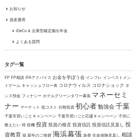
お知らせ
資産運用
iDeCo & 企業型確定拠出年金
よくある質問
タグ一覧
お金を学ぼう会
FP
FP相談
IFAアドバイス
インフレ
インベストメン
コロナウィルス
コロナショック
トゲーム
キャッシュフロー表
タ
マネーセミ
ンス預金
フィナシー
ホテルグリーンタワー幕張
ナー
千葉
初心者
勉強会
マーケット
低コスト
分散投資
千葉市習いごとキャンペーン
千葉市習いごと応援キャンペーン
子供に
投資
投
投資の格言
投資信託
投資信託見直し
教えたい
得
投機
海浜幕張
資教育
相談
損
新年のご挨拶
為替
生命保険見直し