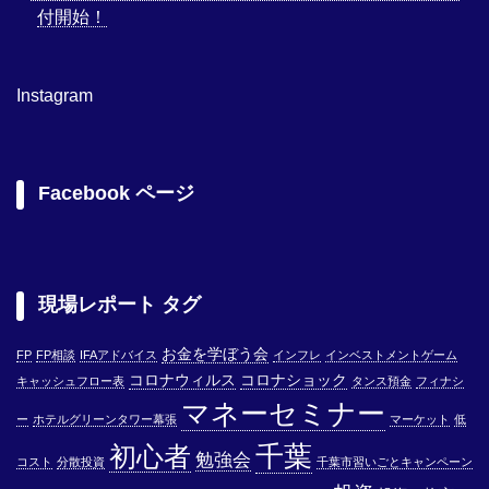
付開始！
Instagram
Facebook ページ
現場レポート タグ
お金を学ぼう会
FP
FP相談
IFAアドバイス
インフレ
インベストメントゲーム
コロナウィルス
コロナショック
キャッシュフロー表
タンス預金
フィナシ
マネーセミナー
ー
ホテルグリーンタワー幕張
マーケット
低
千葉
初心者
勉強会
コスト
分散投資
千葉市習いごとキャンペーン