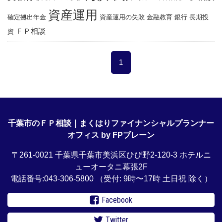
資産運用
確定拠出年金
資産運用の失敗
金融教育
銀行
長期投
ＦＰ相談
資
1
千葉市のＦＰ相談｜まくはりファイナンシャルプランナー
オフィス by FPブレーン
〒261-0021 千葉県千葉市美浜区ひび野2-120-3 ホテルニ
ューオータニ幕張2F
電話番号:043-306-5800
（受付: 9時〜17時 土日祝 除く）
Facebook
Twitter