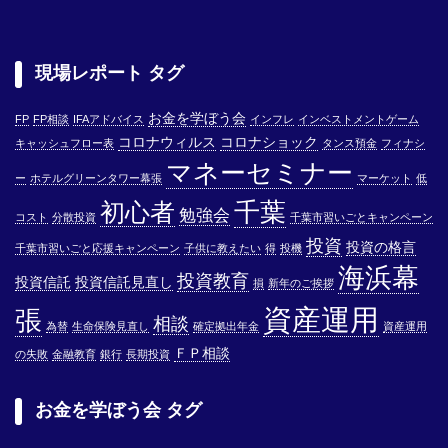
現場レポート タグ
お金を学ぼう会
FP
FP相談
IFAアドバイス
インフレ
インベストメントゲーム
コロナウィルス
コロナショック
キャッシュフロー表
タンス預金
フィナシ
マネーセミナー
ー
ホテルグリーンタワー幕張
マーケット
低
千葉
初心者
勉強会
コスト
分散投資
千葉市習いごとキャンペーン
投資
投資の格言
千葉市習いごと応援キャンペーン
子供に教えたい
得
投機
海浜幕
投資教育
投資信託
投資信託見直し
損
新年のご挨拶
資産運用
張
相談
為替
生命保険見直し
確定拠出年金
資産運用
ＦＰ相談
の失敗
金融教育
銀行
長期投資
お金を学ぼう会 タグ