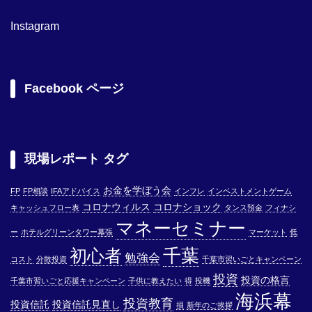
Instagram
Facebook ページ
現場レポート タグ
お金を学ぼう会
FP
FP相談
IFAアドバイス
インフレ
インベストメントゲーム
コロナウィルス
コロナショック
キャッシュフロー表
タンス預金
フィナシ
マネーセミナー
ー
ホテルグリーンタワー幕張
マーケット
低
千葉
初心者
勉強会
コスト
分散投資
千葉市習いごとキャンペーン
投資
投資の格言
千葉市習いごと応援キャンペーン
子供に教えたい
得
投機
海浜幕
投資教育
投資信託
投資信託見直し
損
新年のご挨拶