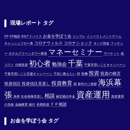
現場レポート タグ
お金を学ぼう会
FP
FP相談
IFAアドバイス
インフレ
インベストメントゲーム
コロナウィルス
コロナショック
キャッシュフロー表
タンス預金
フィナシ
マネーセミナー
ー
ホテルグリーンタワー幕張
マーケット
低
千葉
初心者
勉強会
コスト
分散投資
千葉市習いごとキャンペーン
投資
投資の格言
千葉市習いごと応援キャンペーン
子供に教えたい
得
投機
海浜幕
投資教育
投資信託
投資信託見直し
損
新年のご挨拶
資産運用
張
相談
為替
生命保険見直し
確定拠出年金
資産運用
ＦＰ相談
の失敗
金融教育
銀行
長期投資
お金を学ぼう会 タグ