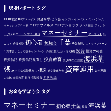
現場レポート タグ
お金を学ぼう会
FP
FP相談
IFAアドバイス
インフレ
インベストメントゲーム
コロナウィルス
コロナショック
キャッシュフロー表
タンス預金
フィナシ
マネーセミナー
ー
ホテルグリーンタワー幕張
マーケット
低
千葉
初心者
勉強会
コスト
分散投資
千葉市習いごとキャンペーン
投資
投資の格言
千葉市習いごと応援キャンペーン
子供に教えたい
得
投機
海浜幕
投資教育
投資信託
投資信託見直し
損
新年のご挨拶
資産運用
張
相談
為替
生命保険見直し
確定拠出年金
資産運用
ＦＰ相談
の失敗
金融教育
銀行
長期投資
お金を学ぼう会 タグ
マネーセミナー
海浜幕
初心者
千葉
投資