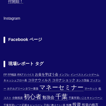
付開始！
Instagram
Facebook ページ
現場レポート タグ
お金を学ぼう会
FP
FP相談
IFAアドバイス
インフレ
インベストメントゲーム
コロナウィルス
コロナショック
キャッシュフロー表
タンス預金
フィナシ
マネーセミナー
ー
ホテルグリーンタワー幕張
マーケット
低
千葉
初心者
勉強会
コスト
分散投資
千葉市習いごとキャンペーン
投資
投資の格言
千葉市習いごと応援キャンペーン
子供に教えたい
得
投機