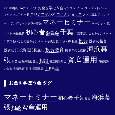
お金を学ぼう会
FP
FP相談
IFAアドバイス
インフレ
インベストメントゲーム
コロナウィルス
コロナショック
キャッシュフロー表
タンス預金
フィナシ
マネーセミナー
ー
ホテルグリーンタワー幕張
マーケット
低
千葉
初心者
勉強会
コスト
分散投資
千葉市習いごとキャンペーン
投資
投資の格言
千葉市習いごと応援キャンペーン
子供に教えたい
得
投機
海浜幕
投資教育
投資信託
投資信託見直し
損
新年のご挨拶
資産運用
張
相談
為替
生命保険見直し
確定拠出年金
資産運用
ＦＰ相談
の失敗
金融教育
銀行
長期投資
お金を学ぼう会 タグ
マネーセミナー
海浜幕
初心者
千葉
投資
張
資産運用
相談