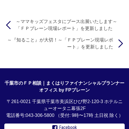
～ママキッズフェスタにブース出展いたします～
「ＦＰブレーン現場レポート」を更新しました
～『知ること』が大切！～「ＦＰブレーン現場レポ
ート」を更新しました
千葉市のＦＰ相談｜まくはりファイナンシャルプランナー
オフィス by FPブレーン
〒261-0021 千葉県千葉市美浜区ひび野2-120-3 ホテルニ
ューオータニ幕張2F
電話番号:043-306-5800
（受付: 9時〜17時 土日祝 除く）
Facebook