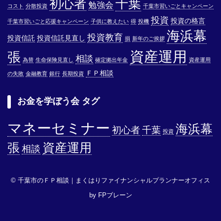
千葉
初心者
勉強会
コスト
分散投資
千葉市習いごとキャンペーン
投資
投資の格言
千葉市習いごと応援キャンペーン
子供に教えたい
得
投機
海浜幕
投資教育
投資信託
投資信託見直し
損
新年のご挨拶
資産運用
張
相談
為替
生命保険見直し
確定拠出年金
資産運用
ＦＰ相談
の失敗
金融教育
銀行
長期投資
お金を学ぼう会 タグ
マネーセミナー
海浜幕
初心者
千葉
投資
張
資産運用
相談
© 千葉市のＦＰ相談｜まくはりファイナンシャルプランナーオフィス
by FPブレーン